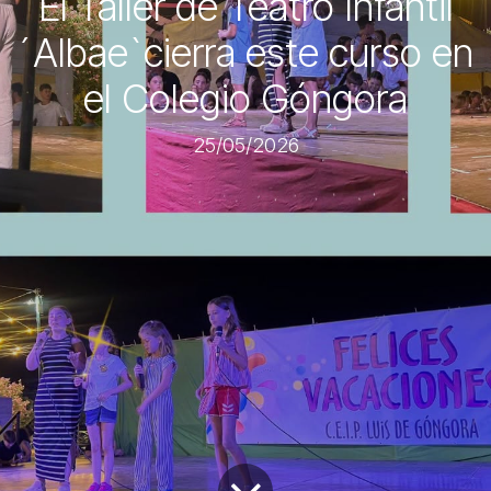
El Taller de Teatro Infantil
´Albae`cierra este curso en
el Colegio Góngora
25/05/2026