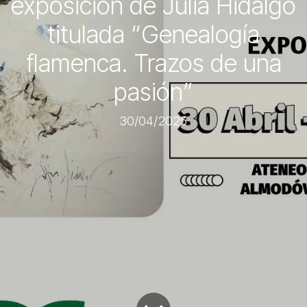
exposición de Julia Hidalgo
titulada “Genealogía
flamenca. Trazos de una
pasión”
30/04/2025